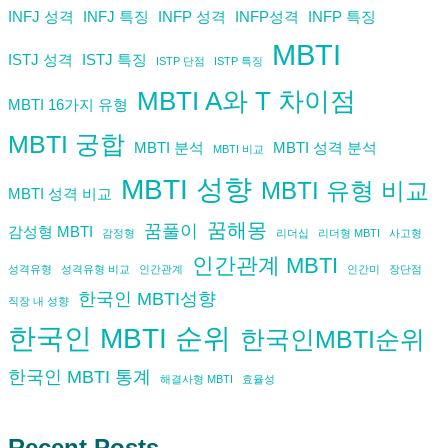
INFJ 성격
INFJ 특징
INFP 성격
INFP성격
INFP 특징
MBTI
ISTJ 성격
ISTJ 특징
ISTP 단점
ISTP 특징
MBTI A와 T 차이점
MBTI 16가지 유형
MBTI 궁합
MBTI 분석
MBTI 성격 분석
MBTI 비교
MBTI 성향
MBTI 유형 비교
MBTI 성격 비교
꿈해몽
꿈풀이
감성형 MBTI
감정형
리더십
리더형 MBTI
사고형
인간관계 MBTI
성격유형
성격유형 비교
인간관계
인간미
장단점
한국인 MBTI성향
직장 내 성향
한국인 MBTI 순위
한국인MBTI순위
한국인 MBTI 통계
해결사형 MBTI
효율성
Recent Posts