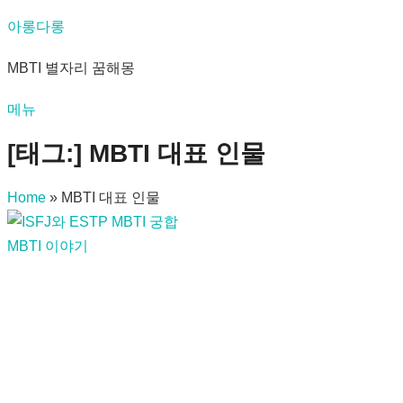
내
아롱다롱
용
MBTI 별자리 꿈해몽
으
로
메뉴
바
로
[태그:]
MBTI 대표 인물
가
기
Home
»
MBTI 대표 인물
MBTI 이야기