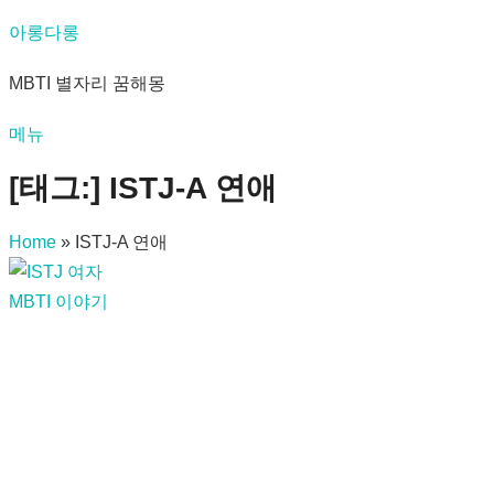
내
아롱다롱
용
MBTI 별자리 꿈해몽
으
로
메뉴
바
로
[태그:]
ISTJ-A 연애
가
기
Home
»
ISTJ-A 연애
MBTI 이야기