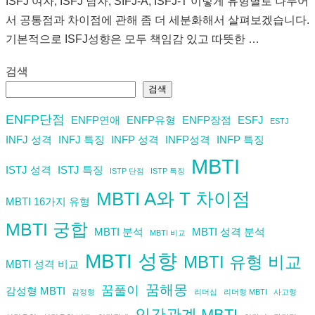
ISFJ 여자, ISFJ 남자, SIFJ-A, ISFJ-T 이렇게 유형별로 나누어
서 공통점과 차이점에 관해 좀 더 세분화해서 살펴보겠습니다.
기본적으로 ISFJ성향은 모두 책임감 있고 따뜻한 …
검색
검색
ENFP단점
ENFP연애
ENFP유형
ENFP장점
ESFJ
ESTJ
INFJ 성격
INFJ 특징
INFP 성격
INFP성격
INFP 특징
MBTI
ISTJ 성격
ISTJ 특징
ISTP 단점
ISTP 특징
MBTI A와 T 차이점
MBTI 16가지 유형
MBTI 궁합
MBTI 분석
MBTI 성격 분석
MBTI 비교
MBTI 성향
MBTI 유형 비교
MBTI 성격 비교
꿈해몽
꿈풀이
감성형 MBTI
감정형
리더십
리더형 MBTI
사고형
인간관계 MBTI