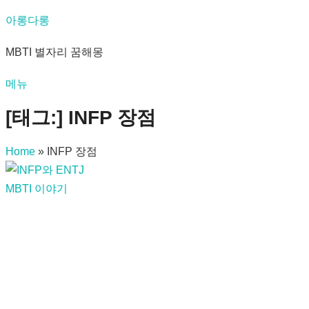
내
아롱다롱
용
MBTI 별자리 꿈해몽
으
로
메뉴
바
로
[태그:]
INFP 장점
가
기
Home
»
INFP 장점
MBTI 이야기