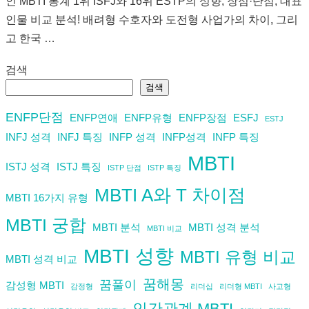
인 MBTI 통계 1위 ISFJ와 16위 ESTP의 성향, 장점·단점, 대표
인물 비교 분석! 배려형 수호자와 도전형 사업가의 차이, 그리
고 한국 …
검색
검색
ENFP단점
ENFP연애
ENFP유형
ENFP장점
ESFJ
ESTJ
INFJ 성격
INFJ 특징
INFP 성격
INFP성격
INFP 특징
MBTI
ISTJ 성격
ISTJ 특징
ISTP 단점
ISTP 특징
MBTI A와 T 차이점
MBTI 16가지 유형
MBTI 궁합
MBTI 분석
MBTI 성격 분석
MBTI 비교
MBTI 성향
MBTI 유형 비교
MBTI 성격 비교
꿈해몽
꿈풀이
감성형 MBTI
감정형
리더십
리더형 MBTI
사고형
인간관계 MBTI