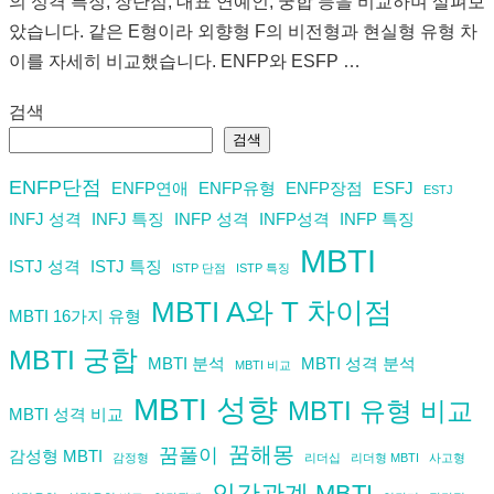
의 성격 특징, 장단점, 대표 연예인, 궁합 등을 비교하며 살펴보
았습니다. 같은 E형이라 외향형 F의 비전형과 현실형 유형 차
이를 자세히 비교했습니다. ENFP와 ESFP …
검색
검색
ENFP단점
ENFP연애
ENFP유형
ENFP장점
ESFJ
ESTJ
INFJ 성격
INFJ 특징
INFP 성격
INFP성격
INFP 특징
MBTI
ISTJ 성격
ISTJ 특징
ISTP 단점
ISTP 특징
MBTI A와 T 차이점
MBTI 16가지 유형
MBTI 궁합
MBTI 분석
MBTI 성격 분석
MBTI 비교
MBTI 성향
MBTI 유형 비교
MBTI 성격 비교
꿈해몽
꿈풀이
감성형 MBTI
감정형
리더십
리더형 MBTI
사고형
인간관계 MBTI