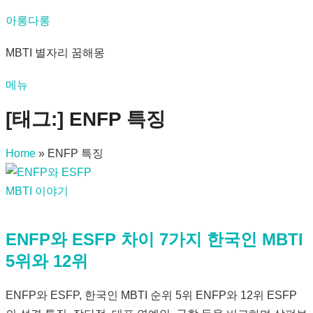
내
아롱다롱
용
MBTI 별자리 꿈해몽
으
로
메뉴
바
로
[태그:]
ENFP 특징
가
기
Home
»
ENFP 특징
MBTI 이야기
ENFP와 ESFP 차이 7가지 한국인 MBTI
5위와 12위
ENFP와 ESFP, 한국인 MBTI 순위 5위 ENFP와 12위 ESFP