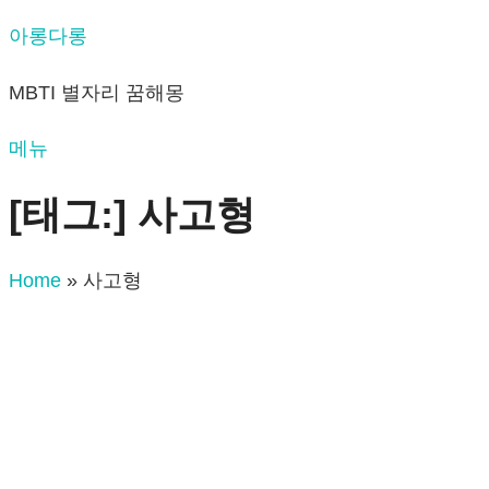
내
아롱다롱
용
MBTI 별자리 꿈해몽
으
로
메뉴
바
로
[태그:]
사고형
가
기
Home
»
사고형